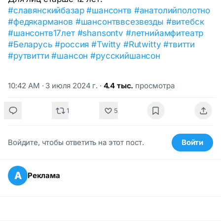
#славянскийбазар
#шансонтв
#анатолийполотно
#федякарманов
#шансонтввсезвезды
#витебск
#шансонтв17лет
#shansontv
#летнийамфитеатр
#Беларусь
#россия
#Twitty
#Rutwitty
#твитти
#рутвитти
#шансон
#русскийшансон
10:42 AM · 3 июля 2024 г.
·
4.4 тыс.
просмотра
1
5
Войдите, чтобы ответить на этот пост.
Войти
А
Реклама