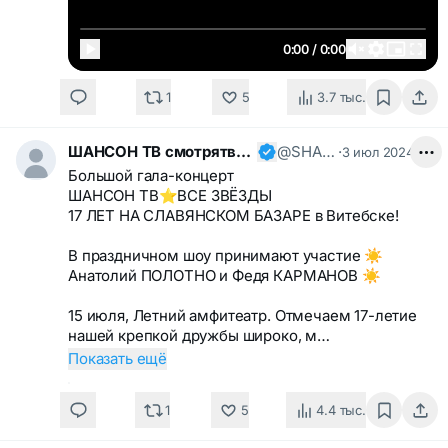
0:00 / 0:00
1
5
3.7 тыс.
ШАНСОН ТВ смотрятвсешансонтв
@SHANSONTV
·
3 июл 2024
Большой гала-концерт
ШАНСОН ТВ⭐️ВСЕ ЗВЁЗДЫ
17 ЛЕТ НА СЛАВЯНСКОМ БАЗАРЕ в Витебске!
В праздничном шоу принимают участие ☀️
Анатолий ПОЛОТНО и Федя КАРМАНОВ ☀️
15 июля, Летний амфитеатр. Отмечаем 17-летие
нашей крепкой дружбы широко, м…
Показать ещё
1
5
4.4 тыс.