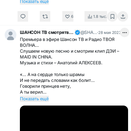
Показать ещё
6
1.8 тыс.
ШАНСОН ТВ смотрятвсешансонтв
@SHANSONTV
·
28 мая 2023
Премьера в эфире Шансон ТВ и Радио ТВОЯ
ВОЛНА…
Слушаем новую песню и смотрим клип ДЭИ –
MAID IN CHINA.
Музыка и стихи – Анатолий АЛЕКСЕЕВ.
«… А на сердце только шрамы
И не передать словами как болит…
Говорили принцев нету,
А ты верил…
Показать ещё