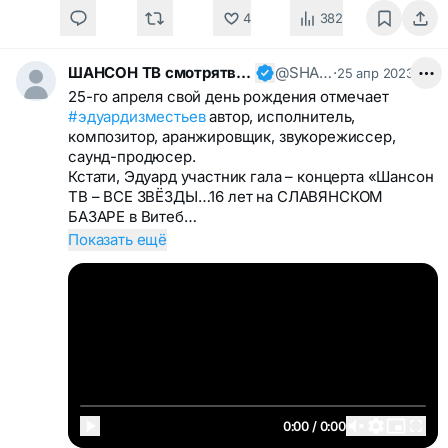
4
382
ШАНСОН ТВ смотрятвсешансонтв
@SHANSONTV
·
25 апр 2023
25-го апреля свой день рождения отмечает
#эдуардизместьев
автор, исполнитель,
композитор, аранжировщик, звукорежиссер,
саунд-продюсер.
Кстати, Эдуард участник гала – концерта «Шансон
ТВ – ВСЕ ЗВЁЗДЫ…16 лет на СЛАВЯНСКОМ
БАЗАРЕ в Витеб…
Показать ещё
0:00 / 0:00