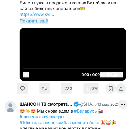
Билеты уже в продаже в кассах Витебска и на
сайтах билетных операторов🎫
https://www.kvi…
Показать ещё
0:00 / 0:00
2
876
ШАНСОН ТВ смотрятвсешансонтв
@SHANSONTV
·
13 мар 2023
😍☀️😍 Мы снова едем в
#Беларусь
🚂
#шансонтввсезвезды
#16летнаславянскомбазареввитебске
🎉🥁🎉
Впервые на наших концертах в летнем