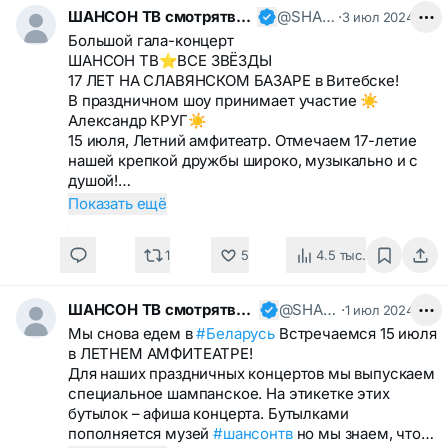
ШАНСОН ТВ смотрятвсешансонтв
@SHANSONTV
·
3 июл 2024
Большой гала-концерт
ШАНСОН ТВ⭐️ВСЕ ЗВЁЗДЫ
17 ЛЕТ НА СЛАВЯНСКОМ БАЗАРЕ в Витебске!
В праздничном шоу принимает участие ☀️
Александр КРУГ☀️
15 июля, Летний амфитеатр. Отмечаем 17-летие
нашей крепкой дружбы широко, музыкально и с
душой!…
Показать ещё
1
5
4.5 тыс.
ШАНСОН ТВ смотрятвсешансонтв
@SHANSONTV
·
1 июл 2024
Мы снова едем в
#Беларусь
Встречаемся 15 июля
в ЛЕТНЕМ АМФИТЕАТРЕ!
Для наших праздничных концертов мы выпускаем
специальное шампанское. На этикетке этих
бутылок – афиша концерта. Бутылками
пополняется музей
#шансонтв
но мы знаем, что…