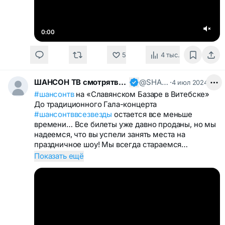
0:00
5
4 тыс.
ШАНСОН ТВ смотрятвсешансонтв
@SHANSONTV
·
4 июл 2024
#шансонтв
на «Славянском Базаре в Витебске»
До традиционного Гала-концерта
#шансонтввсезвезды
остается все меньше
времени… Все билеты уже давно проданы, но мы
надеемся, что вы успели занять места на
праздничное шоу! Мы всегда стараемся…
Показать ещё