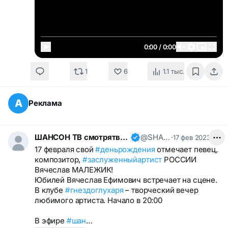
0:00 / 0:00
1
6
1.1 тыс.
А
Реклама
ШАНСОН ТВ смотрятвсешансонтв
@SHANSONTV
·
17 фев 2023
17 февраля свой
#деньрождения
отмечает певец,
композитор,
#заслуженныйартист
РОССИИ
Вячеслав МАЛЕЖИК!
Юбилей Вячеслав Ефимович встречает на сцене.
В клубе
#гнездоглухаря
– творческий вечер
любимого артиста. Начало в 20:00
В эфире
#шан
…