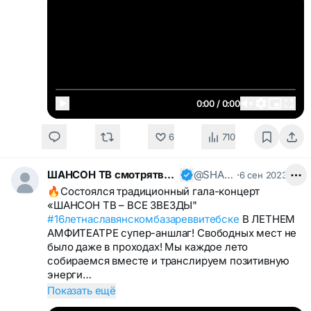
0:00 / 0:00
6
710
ШАНСОН ТВ смотрятвсешансонтв
@SHANSONTV
·
6 сен 2023
🔥Состоялся традиционный гала-концерт
«ШАНСОН ТВ – ВСЕ ЗВЕЗДЫ"
#16летнаславянскомбазареввитебске
В ЛЕТНЕМ
АМФИТЕАТРЕ супер-аншлаг! Свободных мест не
было даже в проходах! Мы каждое лето
собираемся вместе и транслируем позитивную
энерги…
Показать ещё