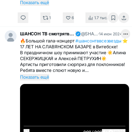
Показать ещё
1
6
1.7 тыс.
ШАНСОН ТВ смотрятвсешансонтв
@SHANSONTV
·
14 июн 2024
🔥Большой гала-концерт
#шансонтввсезвезды
⭐️
17 ЛЕТ НА СЛАВЯНСКОМ БАЗАРЕ в Витебске!
В праздничном шоу принимают участие ☀️Алина
СЕКЕРЖИЦКАЯ и Алексей ПЕТРУХИН☀️
Артисты приготовили сюрприз для поклонников!
Ребята вместе споют новую и…
Показать ещё
0:00 / 0:00