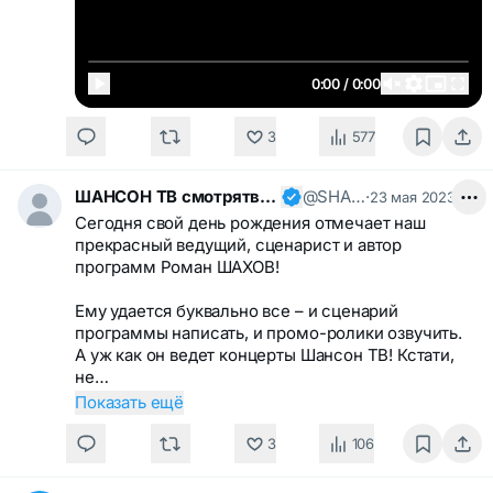
0:00 / 0:00
3
577
ШАНСОН ТВ смотрятвсешансонтв
@SHANSONTV
·
23 мая 2023
Сегодня свой день рождения отмечает наш
прекрасный ведущий, сценарист и автор
программ Роман ШАХОВ!
Ему удается буквально все – и сценарий
программы написать, и промо-ролики озвучить.
А уж как он ведет концерты Шансон ТВ! Кстати,
не…
Показать ещё
3
106