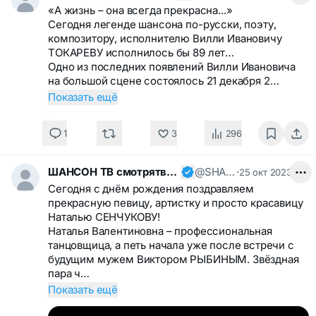
«А жизнь – она всегда прекрасна...»
Сегодня легенде шансона по-русски, поэту,
композитору, исполнителю Вилли Ивановичу
ТОКАРЕВУ исполнилось бы 89 лет…
Одно из последних появлений Вилли Ивановича
на большой сцене состоялось 21 декабря 2…
Показать ещё
1
3
296
ШАНСОН ТВ смотрятвсешансонтв
@SHANSONTV
·
25 окт 2023
Сегодня с днём рождения поздравляем
прекрасную певицу, артистку и просто красавицу
Наталью СЕНЧУКОВУ!
Наталья Валентиновна – профессиональная
танцовщица, а петь начала уже после встречи с
будущим мужем Виктором РЫБИНЫМ. Звёздная
пара ч…
Показать ещё