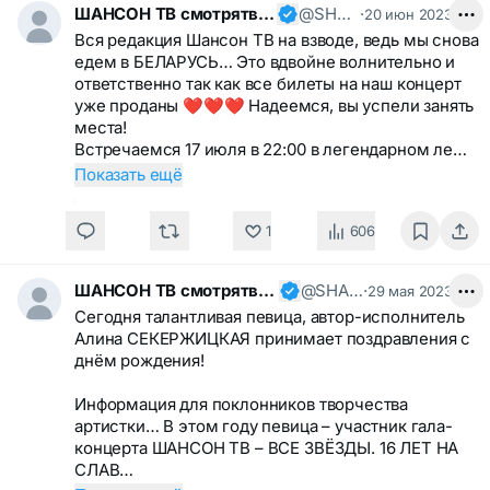
ШАНСОН ТВ смотрятвсешансонтв
@SHANSONTV
·
20 июн 2023
Вся редакция Шансон ТВ на взводе, ведь мы снова
едем в БЕЛАРУСЬ… Это вдвойне волнительно и
ответственно так как все билеты на наш концерт
уже проданы ❤️❤️❤️ Надеемся, вы успели занять
места!
Встречаемся 17 июля в 22:00 в легендарном ле…
Показать ещё
1
606
ШАНСОН ТВ смотрятвсешансонтв
@SHANSONTV
·
29 мая 2023
Сегодня талантливая певица, автор-исполнитель
Алина СЕКЕРЖИЦКАЯ принимает поздравления с
днём рождения!
Информация для поклонников творчества
артистки… В этом году певица – участник гала-
концерта ШАНСОН ТВ – ВСЕ ЗВЁЗДЫ. 16 ЛЕТ НА
СЛАВ…