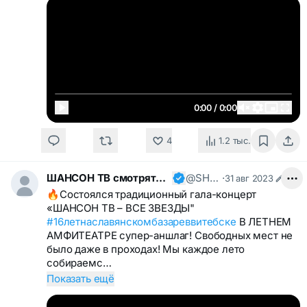
0:00 / 0:00
4
1.2 тыс.
ШАНСОН ТВ смотрятвсешансонтв
@SHANSONTV
·
31 авг 2023
🔥Состоялся традиционный гала-концерт
«ШАНСОН ТВ – ВСЕ ЗВЕЗДЫ"
#16летнаславянскомбазареввитебске
В ЛЕТНЕМ
АМФИТЕАТРЕ супер-аншлаг! Свободных мест не
было даже в проходах! Мы каждое лето
собираемс…
Показать ещё