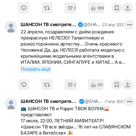
2
389
ШАНСОН ТВ смотрятвсешансонтв
@SHANSONTV
·
22 апр 2023
22 апреля, поздравляем с днём рождения
прекрасную НЕЛЕСЮ! Талантливую и
разностороннюю артистку… Очень красивого
Человека! Да, да, НЕЛЕСЯ работала моделью с
крупнейшими модельными агентствами в
ИТАЛИИ, ЯПОНИИ, СИНГАПУРЕ и КИТАЕ... А в…
Показать ещё
2
201
ШАНСОН ТВ смотрятвсешансонтв
@SHANSONTV
·
7 апр 2023
📺 ШАНСОН ТВ и Радио ТВОЯ ВОЛНА🥁
представляют
17 июля, 22:00, ЛЕТНИЙ АМФИТЕАТР!
«Шансон ТВ все звёзды… 16 лет на СЛАВЯНСКОМ
БАЗАРЕ в Витебске» 🎉