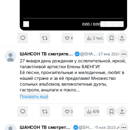
0:00 / 0:00
4
2 тыс.
ШАНСОН ТВ смотрятвсешансонтв
@SHANSONTV
·
27 янв 2024
27 января день рождения у ослепительной, яркой,
талантливой артистки Елены ВАЕНГИ!
Её песни, пронзительные и мелодичные, любят в
нашей стране и за её пределами! Множество
сольных альбомов, великолепные дуэты,
гастроли, аншлаги и покло…
Показать ещё
3
678
ШАНСОН ТВ смотрятвсешансонтв
@SHANSONTV
·
11 ноя 2023