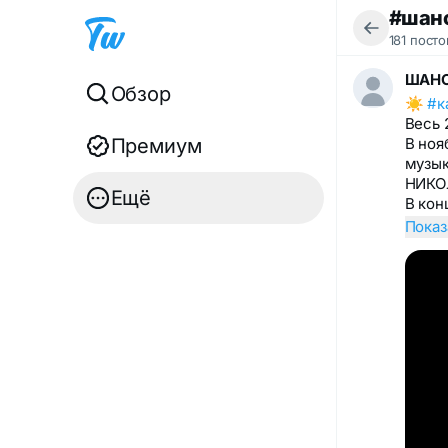
#шан
181 посто
ШАНС
Обзор
☀️
#к
Весь 
Премиум
В ноя
музык
НИКО
Ещё
В кон
Показ