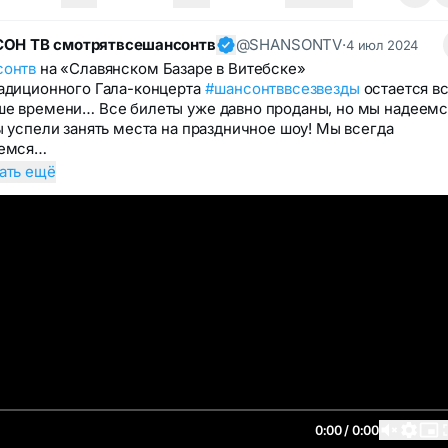
ОН ТВ смотрятвсешансонтв
@SHANSONTV
·
4 июл 2024
сонтв
на «Славянском Базаре в Витебске»
адиционного Гала-концерта
#шансонтввсезвезды
остается в
е времени… Все билеты уже давно проданы, но мы надеемс
ы успели занять места на праздничное шоу! Мы всегда
аемся…
ать ещё
0:00 / 0:00