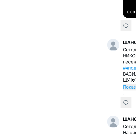
0:00
ШАНС
Сего
НИКОЛ
песен
#япо
ВАСИЛ
ШУФУ
Показ
ШАНС
Сегод
На сч