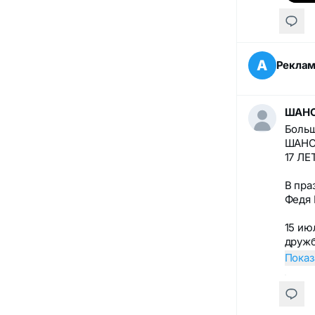
А
Рекла
ШАНС
Больш
ШАНС
17 ЛЕ
В пра
Федя
15 ию
друж
Показ