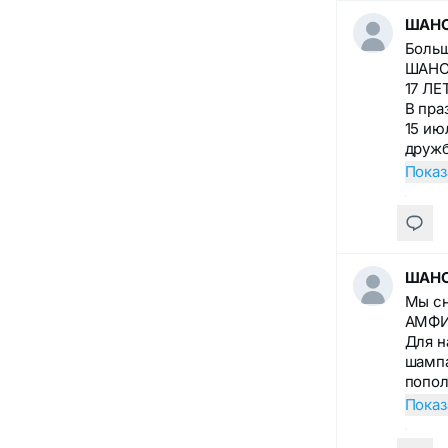
ШАНС
Больш
ШАНС
17 ЛЕ
В пра
15 ию
дружб
Показ
ШАНС
Мы сн
АМФИ
Для н
шампа
попол
Показ