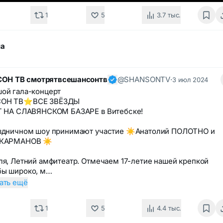
1
5
3.7 тыс.
ма
ОН ТВ смотрятвсешансонтв
@SHANSONTV
·
3 июл 2024
ой гала-концерт
ОН ТВ⭐️ВСЕ ЗВЁЗДЫ
Т НА СЛАВЯНСКОМ БАЗАРЕ в Витебске!
здничном шоу принимают участие ☀️Анатолий ПОЛОТНО и
 КАРМАНОВ ☀️
ля, Летний амфитеатр. Отмечаем 17-летие нашей крепкой
бы широко, м…
ать ещё
1
5
4.4 тыс.