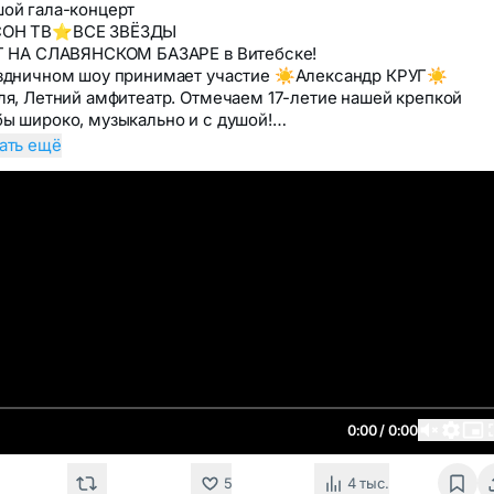
ой гала-концерт
ОН ТВ⭐️ВСЕ ЗВЁЗДЫ
Т НА СЛАВЯНСКОМ БАЗАРЕ в Витебске!
здничном шоу принимает участие ☀️Александр КРУГ☀️
ля, Летний амфитеатр. Отмечаем 17-летие нашей крепкой
ы широко, музыкально и с душой!…
ать ещё
0:00 / 0:00
5
4 тыс.