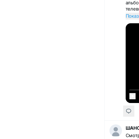
альбо
телев
Показ
ШАНС
Смотр