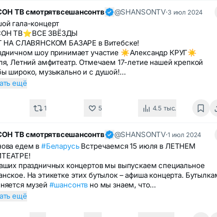
ОН ТВ смотрятвсешансонтв
@SHANSONTV
·
3 июл 2024
ой гала-концерт
ОН ТВ⭐️ВСЕ ЗВЁЗДЫ
Т НА СЛАВЯНСКОМ БАЗАРЕ в Витебске!
здничном шоу принимает участие ☀️Александр КРУГ☀️
ля, Летний амфитеатр. Отмечаем 17-летие нашей крепкой
ы широко, музыкально и с душой!…
ать ещё
1
5
4.5 тыс.
ОН ТВ смотрятвсешансонтв
@SHANSONTV
·
1 июл 2024
ова едем в
#Беларусь
Встречаемся 15 июля в ЛЕТНЕМ
ТЕАТРЕ!
аших праздничных концертов мы выпускаем специальное
нское. На этикетке этих бутылок – афиша концерта. Бутылка
няется музей
#шансонтв
но мы знаем, что…
ать ещё