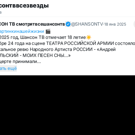
сонтввсезвезды
в
ОН ТВ смотрятвсешансонтв
@SHANSONTV
·
18 янв 2025
артинкинашейжизни
🎬
2025 год, Шансон ТВ отмечает 18 летие☀️
бре 24 года на сцене ТЕАТРА РОССИЙСКОЙ АРМИИ состоял
альное ревю Народного Артиста РОССИИ - «Андрей
ЛЬСКИЙ - МОИХ ПЕСЕН СНЫ…»
церте принимали…
ать ещё