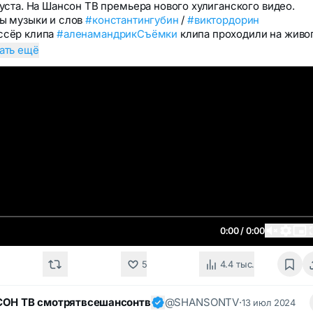
густа. На Шансон ТВ премьера нового хулиганского видео.
ы музыки и слов
#константингубин
/
#виктордорин
ссёр клипа
#аленамандрикСъёмки
клипа проходили на жив
ать ещё
0:00 / 0:00
5
4.4 тыс.
ОН ТВ смотрятвсешансонтв
@SHANSONTV
·
13 июл 2024