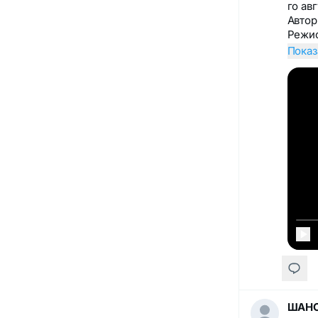
го ав
Автор
Режи
Показ
ШАНС