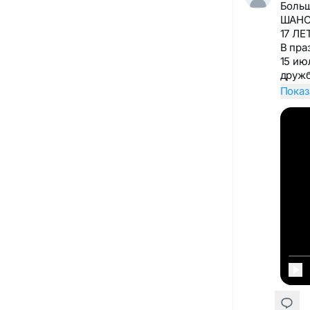
Больш
ШАНС
17 ЛЕ
В пра
15 ию
дружб
Показ