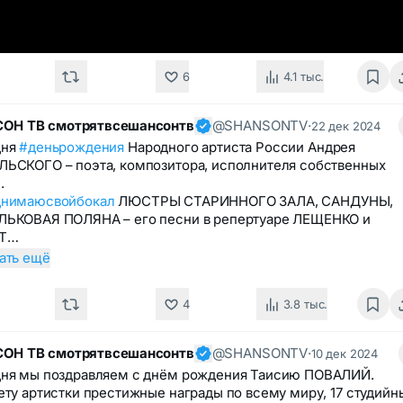
6
4.1 тыс.
ОН ТВ смотрятвсешансонтв
@SHANSONTV
·
22 дек 2024
дня
#деньрождения
Народного артиста России Андрея
ЬСКОГО – поэта, композитора, исполнителя собственных
.
днимаюсвойбокал
ЛЮСТРЫ СТАРИННОГО ЗАЛА, САНДУНЫ,
ЬКОВАЯ ПОЛЯНА – его песни в репертуаре ЛЕЩЕНКО и
Т…
ать ещё
4
3.8 тыс.
ОН ТВ смотрятвсешансонтв
@SHANSONTV
·
10 дек 2024
ня мы поздравляем с днём рождения Таисию ПОВАЛИЙ.
ету артистки престижные награды по всему миру, 17 студийн