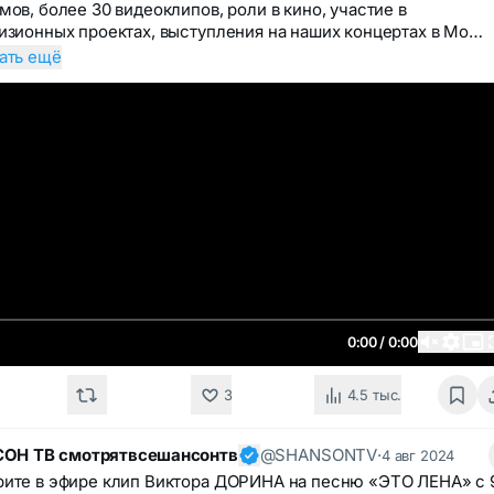
мов, более 30 видеоклипов, роли в кино, участие в
изионных проектах, выступления на наших концертах в Мо…
ать ещё
0:00 / 0:00
3
4.5 тыс.
ОН ТВ смотрятвсешансонтв
@SHANSONTV
·
4 авг 2024
ите в эфире клип Виктора ДОРИНА на песню «ЭТО ЛЕНА» с 