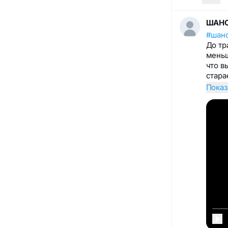
ШАНС
#шан
До тр
меньш
что в
стар
Показ