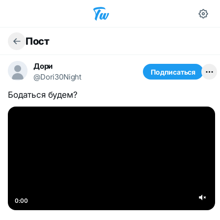
Пост
Дори
Подписаться
@Dori30Night
Бодаться будем?
0:00