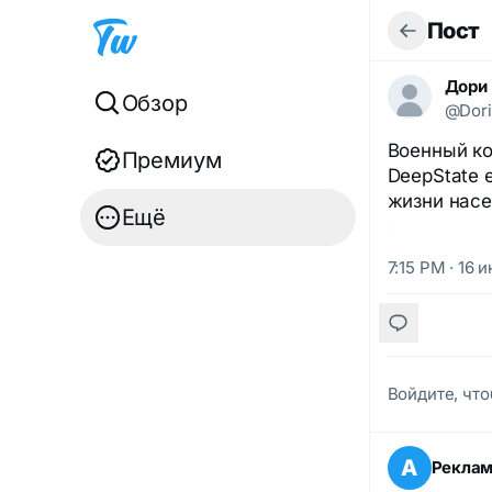
Пост
Дори
Обзор
@Dori
Военный ко
Премиум
DeepState 
жизни насе
Ещё
7:15 PM · 16 
Войдите, что
А
Рекла