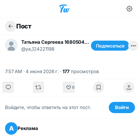
Пост
Татьяна Сергеева 1680504858
Подписаться
@ya_124221198
7:57 AM · 4 июня 2026 г.
·
177
просмотров
6
Войдите, чтобы ответить на этот пост.
Войти
А
Реклама