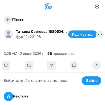
Пост
Татьяна Сергеева 1680504858
Подписаться
@ya_124221198
3:25 AM · 2 июня 2026 г.
·
96
просмотров
Войдите, чтобы ответить на этот пост.
Войти
А
Реклама