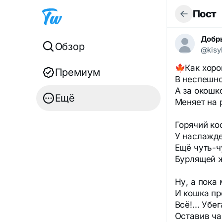
Пост
Добр
Обзор
@kisy
🍁Как хорош
Премиум
В неспешно
А за окошк
Ещё
Меняет на 
Горячий коф
У наслажде
Ещё чуть-ч
Бурлящей ж
Ну, а пока 
И кошка пр
Всё!... Уб
Оставив ча