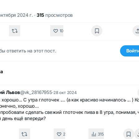
октября 2024 г.
·
315
просмотров
10
бы ответить на этот пост.
Войт
ма
ий Львов
@vk_28167955
·
28 окт 2024
хорошо... С утра глоточек .... (а как красиво начиналось ... ) 
конечно, хорошо…
 пробовали сделать свежий глоточек пива в 8 утра, понимая, 
 день ещё впереди?
2
315