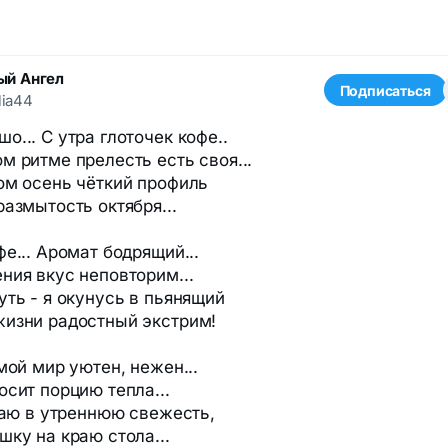
ый Ангел
Подписаться
lia44
о... С утра глоточек кофе..
м ритме прелесть есть своя...
ом осень чёткий профиль
размытость октября...
е... Аромат бодрящий...
ния вкус неповторим...
уть - я окунусь в пьянящий
изни радостный экстрим!
мой мир уютен, нежен...
осит порцию тепла...
егаю в утреннюю свежесть,
шку на краю стола...