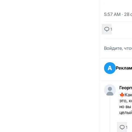
5:57 AM · 28 
1
Войдите, что
А
Рекла
Георг
🍁Как 
это, 
но вы
целый
1