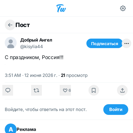
Пост
Добрый Ангел
Подписаться
@kisylia44
С праздником, Россия!!!
3:51 AM · 12 июня 2026 г.
·
21
просмотр
6
Войдите, чтобы ответить на этот пост.
Войти
А
Реклама