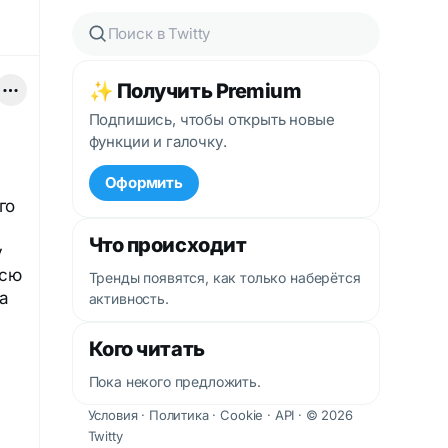
✨ Получить Premium
Подпишись, чтобы открыть новые
функции и галочку.
Оформить
го
Что происходит
у
всю
Тренды появятся, как только наберётся
а
активность.
Кого читать
Пока некого предложить.
Условия
·
Политика
·
Cookie
·
API
· © 2026
Twitty