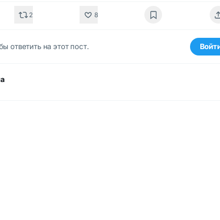
2
8
бы ответить на этот пост.
Войт
ма