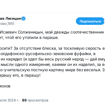
лав Лисицын
Подписаться
slav_1951
 Исаевич Солженицын, мой дважды соотечественник
т, чтоб его утопили в параше.
росите? За отсутствие блеска, за тоскливую серость е
 солдафонско-русофильско-зековские фуфайки, в
 их нарядил (и одел бы весь русский народ — дай ем
 мысли одного измерения, какими он их наделил, за 
ко-учительскую постную картину мира без веселья. З
арашу его, в парашу!
монов
июля 2024 г.
·
89
просмотров