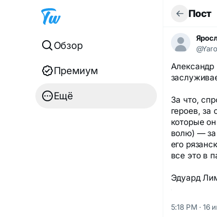
Пост
Ярос
Обзор
@Yaro
Александр
Премиум
заслуживае
Ещё
За что, сп
героев, за
которые он
волю) — за
его рязанс
все это в п
Эдуард Ли
5:18 PM · 16 