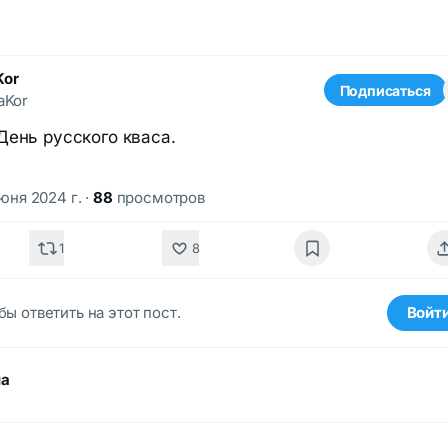
Kor
Подписаться
aKor
День русского кваса.
июня 2024 г.
·
88
просмотров
1
8
бы ответить на этот пост.
Войт
ма