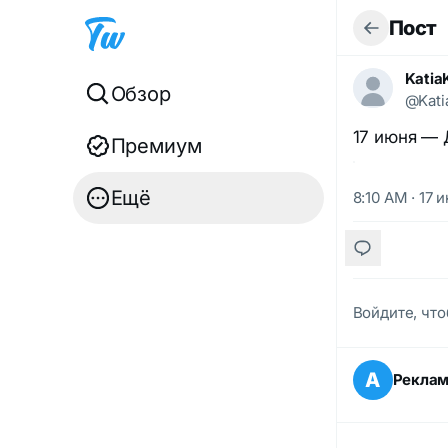
Пост
Katia
Обзор
@Kati
17 июня — 
Премиум
Ещё
8:10 AM · 17 
Войдите, что
А
Рекла