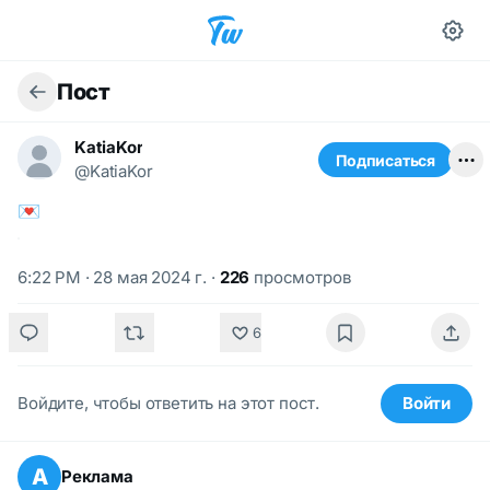
Пост
KatiaKor
Подписаться
@KatiaKor
💌
6:22 PM · 28 мая 2024 г.
·
226
просмотров
6
Войдите, чтобы ответить на этот пост.
Войти
А
Реклама