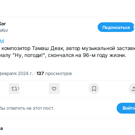
Kor
Подписаться
aKor
ОМ
 композитор Тамаш Деак, автор музыкальной застав
иалу "Ну, погоди!", скончался на 96-м году жизни.
 февраля 2024 г.
·
137
просмотров
1
бы ответить на этот пост.
Войт
ма