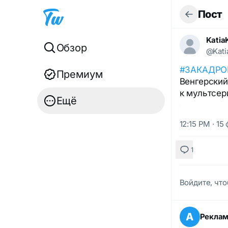
Пост
Katia
Обзор
@Kati
#ЗАКАДР
Премиум
Венгерский
к мультсер
Ещё
12:15 PM · 15
1
Войдите, что
А
Рекла