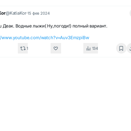
Kor
@KatiaKor
·
15 фев 2024
 Деак. Водные лыжи( Ну,погоди!) полный вариант.
://www.youtube.com/watch?v=Auv3EmzpiBw
1
134