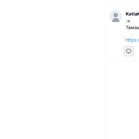
Katia
💌
Тамаш
https