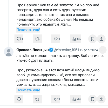
Про Бербок : Как там её зовут то ? А чо про неё
говорить, дура она и есть дура, русских
ненавидит, это понятно, так она и немцев
ненавидит, ако собака бешеная. Но немцам
почему-то это нравится. Жал…
Показать ещё
1
1
66
Ярослав Лисицын
@Yaroslav_1951
·
15 фев 2024
лытьба не желает платить за крышу. Всё логично,
кто-то будет плакать.
Про Джонсона : А этот лохматый клоун видимо
вообще командировочный, его же прислали
довести указание хохлам : Всем воевать, всем
умирать, ваша задача, хохлы, максим…
Показать ещё
1
44