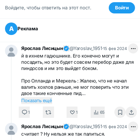
Войдите, чтобы ответить на этот пост.
Войти
А
Реклама
Ярослав Лисицын
@Yaroslav_1951
·
15 фев 2024
й в ихнем гадюшнике. Его конечно могут и
посадить, но это будет совсем перебор даже для
пиндосов и им это выйдет боком.
Про Олланда и Меркель : Жалею, что не начал
валить хохлов раньше, не мог поверить что эти
двое такие конченные пид…
Показать ещё
1
1
65
Ярослав Лисицын
@Yaroslav_1951
·
15 фев 2024
считает ? Ну нельзя же так палиться.