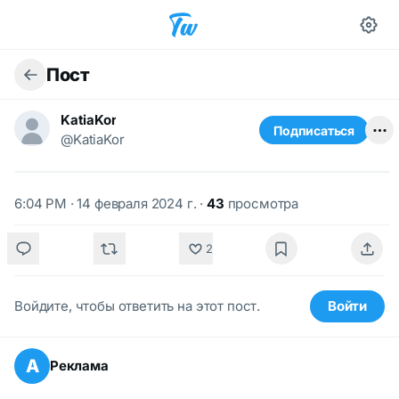
Пост
KatiaKor
Подписаться
@KatiaKor
6:04 PM · 14 февраля 2024 г.
·
43
просмотра
2
Войдите, чтобы ответить на этот пост.
Войти
А
Реклама