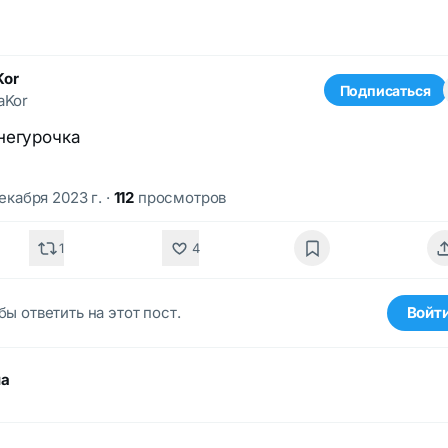
Kor
Подписаться
aKor
негурочка
декабря 2023 г.
·
112
просмотров
1
4
бы ответить на этот пост.
Войт
ма