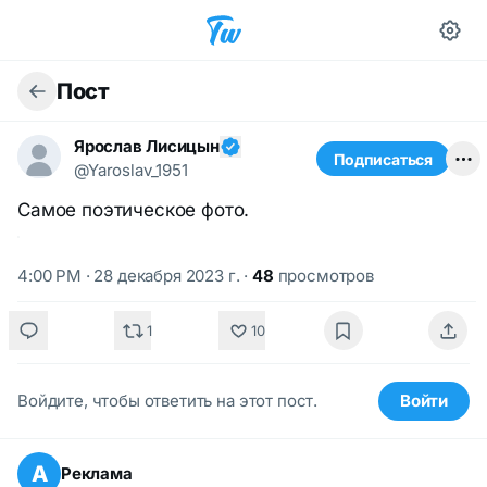
Пост
Ярослав Лисицын
Подписаться
@Yaroslav_1951
Самое поэтическое фото.
4:00 PM · 28 декабря 2023 г.
·
48
просмотров
1
10
Войдите, чтобы ответить на этот пост.
Войти
А
Реклама