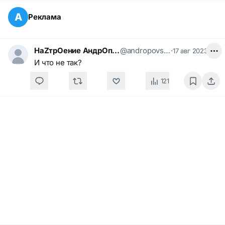
А
Реклама
НаZтрOение АндрOпоVа
@andropovspirit
·
17 авг 2023
И что не так?
121