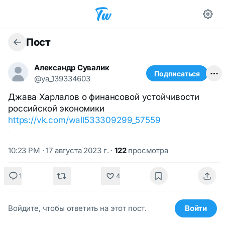
Пост
Александр Сувалик
Подписаться
@ya_139334603
Джава Харлалов о финансовой устойчивости
российской экономики
https://vk.com/wall533309299_57559
10:23 PM · 17 августа 2023 г.
·
122
просмотра
1
4
Войдите, чтобы ответить на этот пост.
Войти