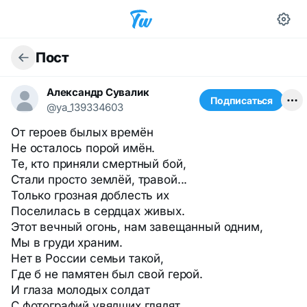
Пост
Александр Сувалик
Подписаться
@ya_139334603
От героев былых времён
Не осталось порой имён.
Те, кто приняли смертный бой,
Стали просто землёй, травой...
Только грозная доблесть их
Поселилась в сердцах живых.
Этот вечный огонь, нам завещанный одним,
Мы в груди храним.
Нет в России семьи такой,
Где б не памятен был свой герой.
И глаза молодых солдат
С фотографий увядших глядят...