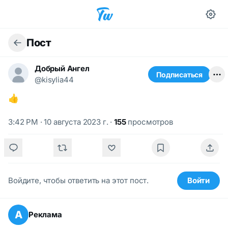
Пост
Добрый Ангел
Подписаться
@kisylia44
👍
3:42 PM · 10 августа 2023 г.
·
155
просмотров
Войдите, чтобы ответить на этот пост.
Войти
А
Реклама