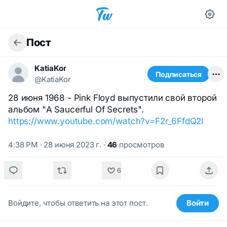
Пост
KatiaKor
Подписаться
@KatiaKor
28 июня 1968 - Pink Floyd выпустили свой второй
альбом "A Saucerful Of Secrets".
https://www.youtube.com/watch?v=F2r_6FfdQ2I
4:38 PM · 28 июня 2023 г.
·
46
просмотров
6
Войдите, чтобы ответить на этот пост.
Войти