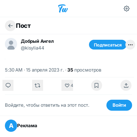
Пост
Добрый Ангел
Подписаться
@kisylia44
5:30 AM · 15 апреля 2023 г.
·
35
просмотров
4
Войдите, чтобы ответить на этот пост.
Войти
А
Реклама