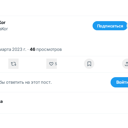
Kor
Подписаться
aKor
марта 2023 г.
·
46
просмотров
5
бы ответить на этот пост.
Войт
ма