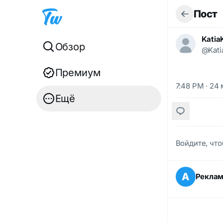
Пост
Katia
Обзор
@Kati
Премиум
7:48 PM · 24 
Ещё
Войдите, что
А
Рекла