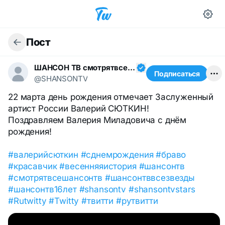
Пост
ШАНСОН ТВ смотрятвсешансонтв
Подписаться
@SHANSONTV
22 марта день рождения отмечает Заслуженный
артист России Валерий СЮТКИН!
Поздравляем Валерия Миладовича с днём
рождения!
#валерийсюткин
#сднемрождения
#браво
#красавчик
#весенняяистория
#шансонтв
#смотрятвсешансонтв
#шансонтввсезвезды
#шансонтв16лет
#shansontv
#shansontvstars
#Rutwitty
#Twitty
#твитти
#рутвитти