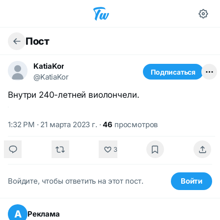
Пост
KatiaKor
Подписаться
@KatiaKor
Внутри 240-летней виолончели.
1:32 PM · 21 марта 2023 г.
·
46
просмотров
3
Войдите, чтобы ответить на этот пост.
Войти
А
Реклама