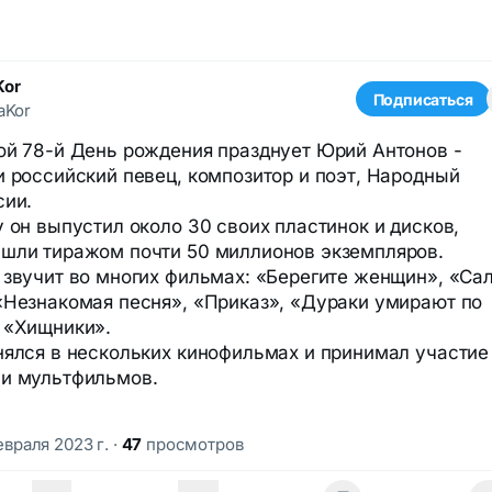
Kor
Подписаться
aKor
ой 78-й День рождения празднует Юрий Антонов -
и российский певец, композитор и поэт, Народный
сии.
у он выпустил около 30 своих пластинок и дисков,
шли тиражом почти 50 миллионов экземпляров.
 звучит во многих фильмах: «Берегите женщин», «Са
«Незнакомая песня», «Приказ», «Дураки умирают по
 «Хищники».
нялся в нескольких кинофильмах и принимал участие
ии мультфильмов.
февраля 2023 г.
·
47
просмотров