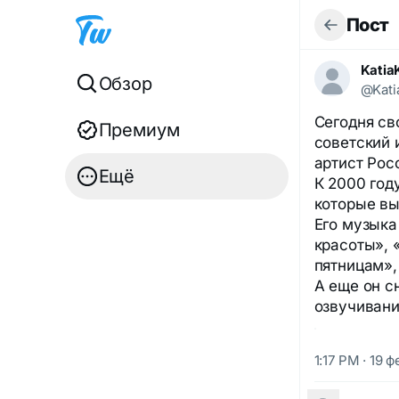
Пост
Katia
Обзор
@Kati
Сегодня св
Премиум
советский 
артист Рос
Ещё
К 2000 год
которые вы
Его музыка
красоты», 
пятницам»,
А еще он с
озвучиван
1:17 PM · 19 