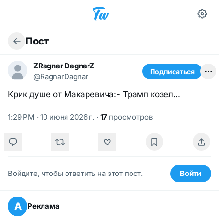
Пост
ZRagnar DagnarZ
Подписаться
@RagnarDagnar
Крик душе от Макаревича:- Трамп козел...
1:29 PM · 10 июня 2026 г.
·
17
просмотров
Войдите, чтобы ответить на этот пост.
Войти
А
Реклама