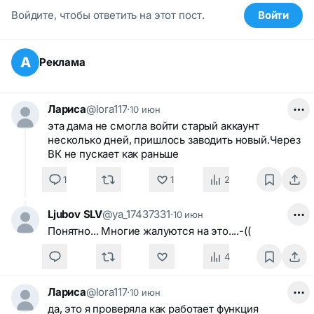
Войдите, чтобы ответить на этот пост.
Войти
А
Реклама
Лариса
@lora117
·
10 июн
эта дама не смогла войти старый аккаунт
несколько дней, пришлось заводить новый.Через
ВК не пускает как раньше
1
1
2
Ljubov SLV
@ya_17437331
·
10 июн
Понятно... Многие жалуются на это....-((
4
Лариса
@lora117
·
10 июн
да, это я проверяла как работает функция