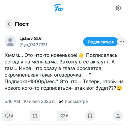
Пост
Ljubov SLV
Подписаться
@ya_17437331
Хммм... Это что-то новенькое! 👉 Подписалась
сегодня на меня дама. Захожу в ее аккаунт. А
там... Инфа, что сразу в глаза бросается ,
скромненькая такая оговорочка : - "
Подписка-1000р/мес." Это что... Теперь, чтобы на
нового кого-то подписаться- этак вот будет???😦
5:16 AM · 10 июня 2026 г.
·
54
просмотра
4
6