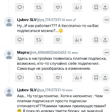
1
1
2
Ljubov SLV
@ya_17437331
·
10 июн
Ну...И как работает??? А бесплатно-то на Вас
подписаться можно?...🙄
1
6
Марта
@vk_699d802bb0d52
·
10 июн
Здесь в настройках появилась платная подписка,
возможно, кто-то случайно себе подключил.
Сама еще не разобралась в изменениях.
1
1
4
Ljubov SLV
@ya_17437331
·
10 июн
Ааа... Ну тогда понятно. Хотя и непонятно : Чем
платная подписка от просто подписки
отличается???Какими такими преимуществами?
🧐 Я пока по новому твитти брожу, не зная ещё