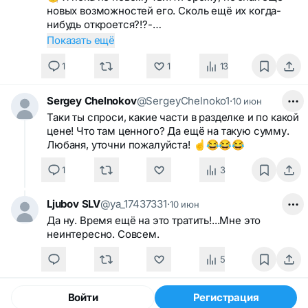
новых возможностей его. Сколь ещё их когда-
нибудь откроется?!?-…
Показать ещё
1
1
13
Sergey Chelnokov
@SergeyChelnoko1
·
10 июн
Таки ты спроси, какие части в разделке и по какой
цене! Что там ценного? Да ещё на такую сумму.
Любаня, уточни пожалуйста! ☝️😂😂😂
1
3
Ljubov SLV
@ya_17437331
·
10 июн
Да ну. Время ещё на это тратить!...Мне это
неинтересно. Совсем.
5
Войти
Регистрация