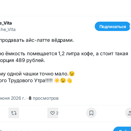
e_Vita
Подписаться
he_Vita
продавать айс-латте вёдрами.
ую ёмкость помещается 1,2 литра кофе, а стоит такая
орция 489 рублей.
ому одной чашки точно мало.😉
го Трудового Утра!!!!! ☀️😉👋
июня 2026 г.
·
8
просмотров
2