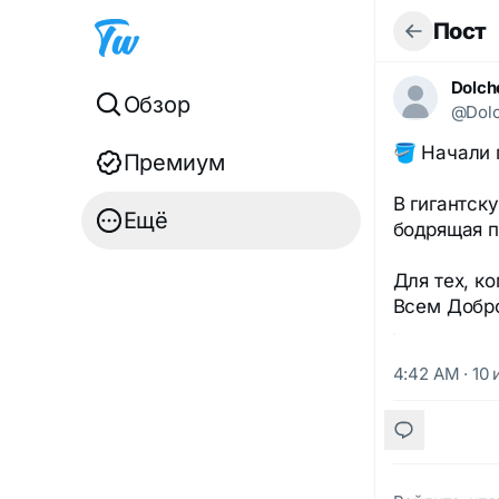
Пост
Dolch
Обзор
@Dolc
🪣 Начали 
Премиум
В гигантск
Ещё
бодрящая п
Для тех, к
Всем Добро
4:42 AM · 10 