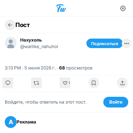
Пост
Нахухоль
Подписаться
@warlike_nahuhol
3:13 PM · 5 июня 2026 г.
·
68
просмотров
1
Войдите, чтобы ответить на этот пост.
Войти
А
Реклама