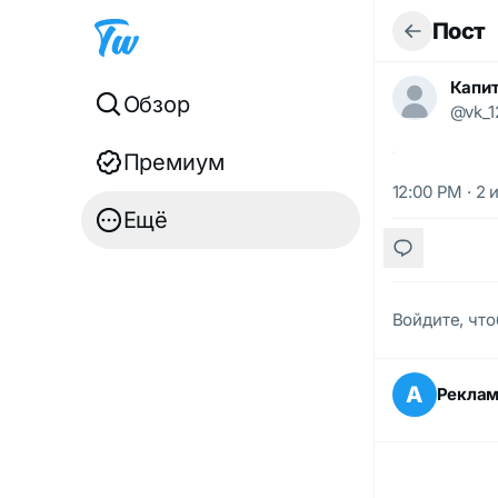
Пост
Капит
Обзор
@vk_1
Премиум
12:00 PM · 2 
Ещё
Войдите, что
А
Рекла