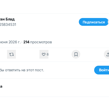
ан Блад
Подписаться
25834531
июня 2026 г.
·
214
просмотров
6
бы ответить на этот пост.
Войт
ма