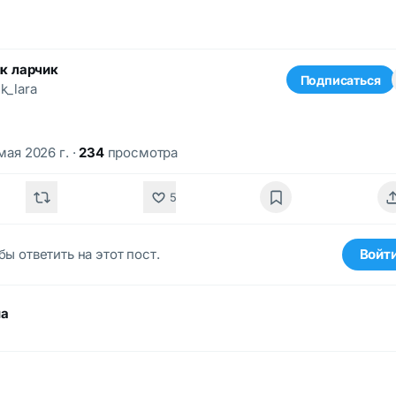
к ларчик
Подписаться
k_lara
мая 2026 г.
·
234
просмотра
5
бы ответить на этот пост.
Войт
ма