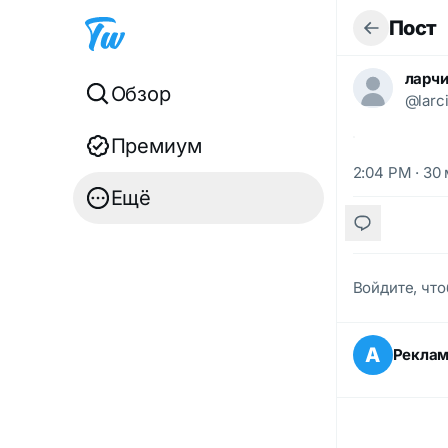
Пост
ларчи
Обзор
@larci
Премиум
2:04 PM · 30 
Ещё
Войдите, что
А
Рекла