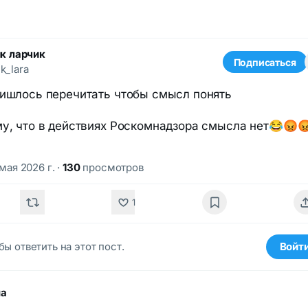
к ларчик
Подписаться
k_lara
ришлось перечитать чтобы смысл понять
му, что в действиях Роскомнадзора смысла нет😂😡
 мая 2026 г.
·
130
просмотров
1
бы ответить на этот пост.
Войт
ма