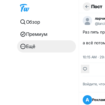
Пост
ларчи
Обзор
@larci
Раз пять п
Премиум
а всё пото
Ещё
10:15 AM · 29
Войдите, что
А
Рекла