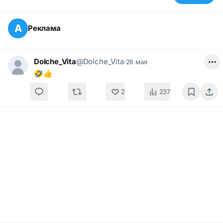
А
Реклама
Dolche_Vita
@Dolche_Vita
·
26 мая
🤣👍
2
237