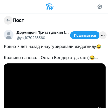
Пост
Дормидонт Тритатулькин 1668491367
Подписаться
@ya_1070286560
Ровно 7 лет назад инаугурировали жидогниду😂
Красиво напевал, Остап Бендер отдыхает)😂...