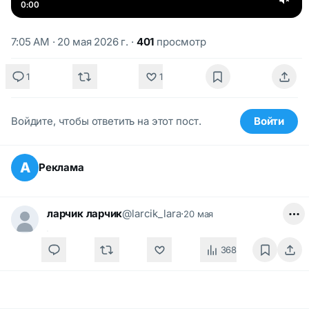
0:00
7:05 AM · 20 мая 2026 г.
·
401
просмотр
1
1
Войдите, чтобы ответить на этот пост.
Войти
А
Реклама
ларчик ларчик
@larcik_lara
·
20 мая
368