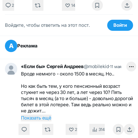
2
14
Войдите, чтобы ответить на этот пост.
Войти
А
Реклама
«Если бы» Сергей Андреев
@mobilekid
·
11 мая
Вроде немного - около 1500 в месяц. Но..
Но как быть тем, у кого пенсионный возраст
стукнет не через 30 лет, а лет через 10? Пять
тысяч в месяц (а то и больше) - довольно дорогой
билет в этой лотерее. Там ведь реально можно и
не дожит…
Показать ещё
2
314