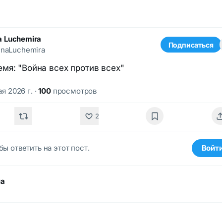
a Luchemira
Подписаться
naLuchemira
мя: "Война всех против всех"
ая 2026 г.
·
100
просмотров
2
бы ответить на этот пост.
Войт
ма