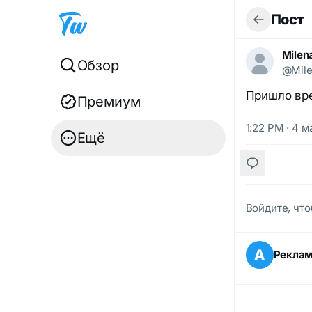
Пост
Milen
Обзор
@Mile
Пришло вре
Премиум
1:22 PM · 4 м
Ещё
Войдите, что
А
Рекла