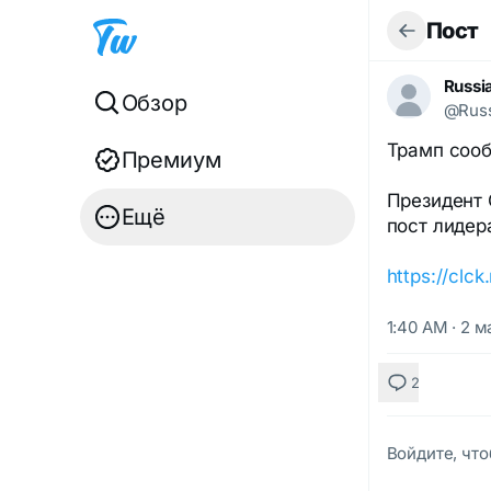
Пост
Russi
Обзор
@Russ
Трамп сооб
Премиум
Президент 
Ещё
пост лидер
https://clc
1:40 AM · 2 м
2
Войдите, что