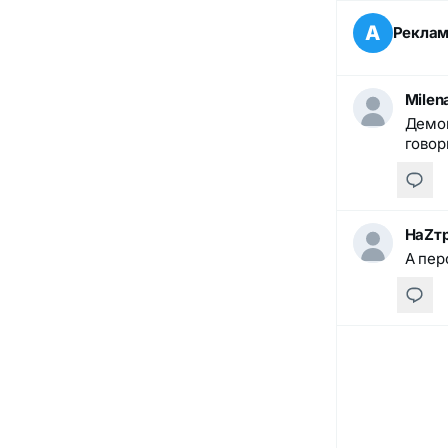
А
Рекла
Milen
Демок
говор
НаZт
А пер