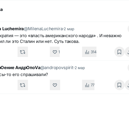
ма
a Luchemira
@MilenaLuchemira
·
2 мар
ратия — это «власть американского народа» . И неважно
ил ли это Сталин или нет. Суть такова.
1
314
рOение АндрOпоVа
@andropovspirit
·
2 мар
сы-то его спрашивали?
77