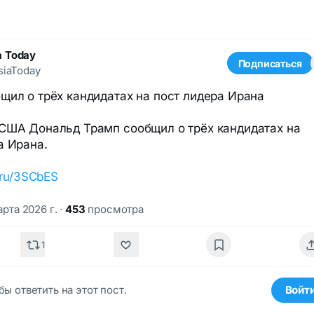
a Today
Подписаться
iaToday
щил о трёх кандидатах на пост лидера Ирана
США Дональд Трамп сообщил о трёх кандидатах на
а Ирана.
k.ru/3SCbES
арта 2026 г.
·
453
просмотра
1
бы ответить на этот пост.
Войт