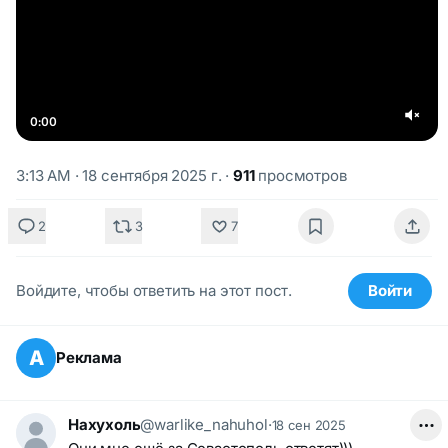
0:00
3:13 AM · 18 сентября 2025 г.
·
911
просмотров
2
3
7
Войдите, чтобы ответить на этот пост.
Войти
А
Реклама
Нахухоль
@warlike_nahuhol
·
18 сен 2025