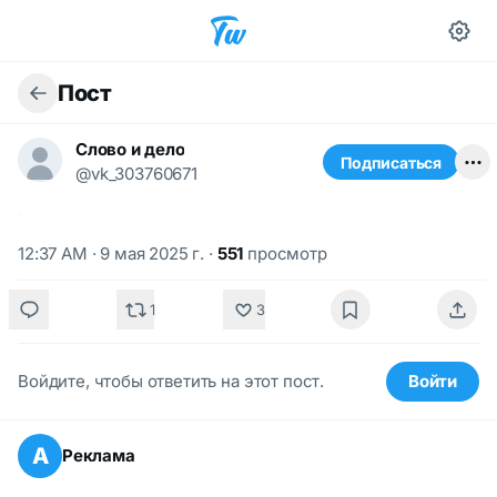
Пост
Слово и дело
Подписаться
@vk_303760671
12:37 AM · 9 мая 2025 г.
·
551
просмотр
1
3
Войдите, чтобы ответить на этот пост.
Войти
А
Реклама