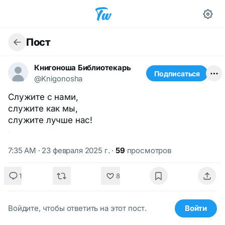
Пост
Книгоноша Библиотекарь
Подписаться
@Knigonosha
Служите с нами,
служите как мы,
служите лучше нас!
7:35 AM · 23 февраля 2025 г.
·
59
просмотров
1
8
Войдите, чтобы ответить на этот пост.
Войти