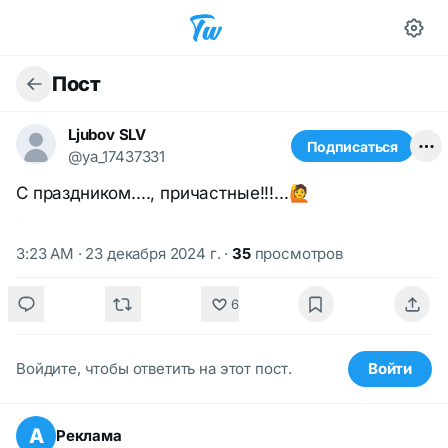
Пост
Ljubov SLV
Подписаться
@ya_17437331
С праздником...., причастные!!!...🙋
3:23 AM · 23 декабря 2024 г.
·
35
просмотров
6
Войдите, чтобы ответить на этот пост.
Войти
А
Реклама