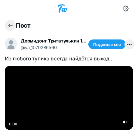
Пост
Дормидонт Тритатулькин 1668491367
Подписаться
@ya_1070286560
Из любого тупика всегда найдëтся выход...
0:00