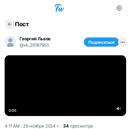
Пост
Георгий Львов
Подписаться
@vk_28167955
0:00
4:11 AM · 29 ноября 2024 г.
·
34
просмотра