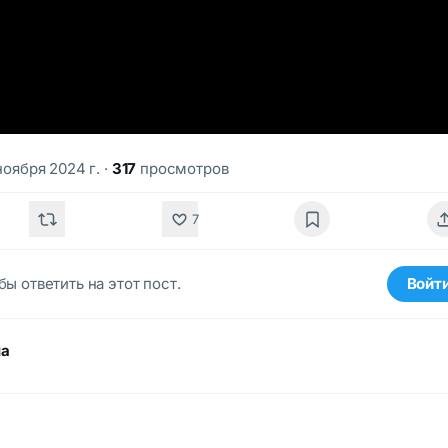
ноября 2024 г.
·
317
просмотров
7
бы ответить на этот пост.
Войт
ма