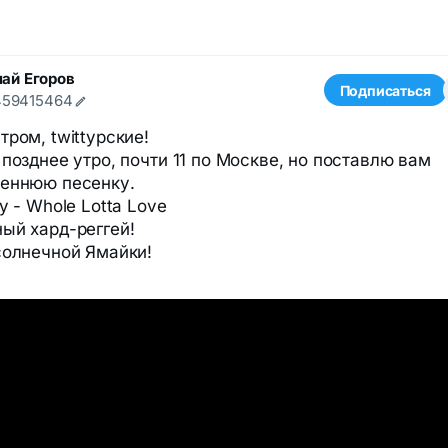
ай Егоров
Подписаться
459415464
тром, twittyрские!
 позднее утро, почти 11 по Москве, но поставлю вам
реннюю песенку.
y - Whole Lotta Love
ый хард-реггей!
солнечной Ямайки!