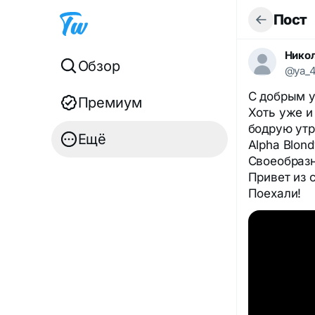
Пост
Никол
Обзор
@ya_
С добрым у
Премиум
Хоть уже и
бодрую ут
Ещё
Alpha Blond
Своеобразн
Привет из 
Поехали!