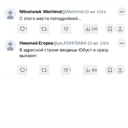
Nitnatsnok Weirtimd
@Weirtimd
·
20 авг 2024
С этого места поподробней...
1
245
Николай Егоров
@ya_459415464
·
20 авг 2024
В адресной строке вводишь Юбуст и сразу
вылазит:
1
1
198