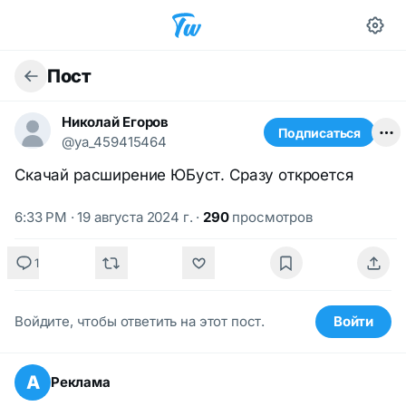
Пост
Николай Егоров
Подписаться
@ya_459415464
Скачай расширение ЮБуст. Сразу откроется
6:33 PM · 19 августа 2024 г.
·
290
просмотров
1
Войдите, чтобы ответить на этот пост.
Войти
А
Реклама