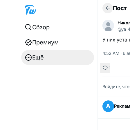
Пост
Никол
Обзор
@ya_
У них устан
Премиум
4:52 AM · 6 а
Ещё
1
Войдите, что
А
Рекла