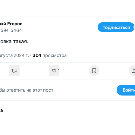
ай Егоров
Подписаться
459415464
овка такая.
вгуста 2024 г.
·
304
просмотра
1
бы ответить на этот пост.
Войт
ма