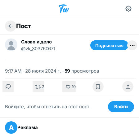
Пост
Слово и дело
Подписаться
@vk_303760671
9:17 AM · 28 июля 2024 г.
·
59
просмотров
2
10
Войдите, чтобы ответить на этот пост.
Войти
А
Реклама