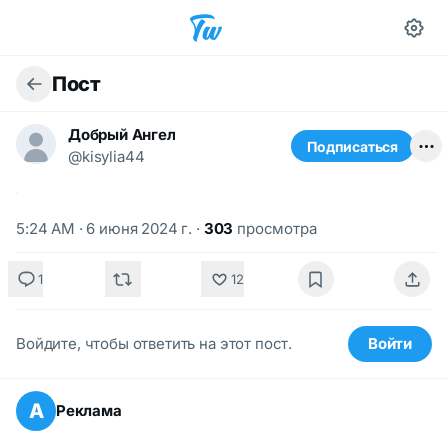
Пост
Добрый Ангел
Подписаться
@kisylia44
5:24 AM · 6 июня 2024 г.
·
303
просмотра
1
12
Войдите, чтобы ответить на этот пост.
Войти
А
Реклама