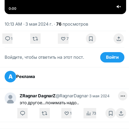
0:00
10:13 AM · 3 мая 2024 г.
·
76
просмотров
1
7
Войдите, чтобы ответить на этот пост.
Войти
А
Реклама
ZRagnar DagnarZ
@RagnarDagnar
·
3 мая 2024
это другое...понимать надо..
1
73