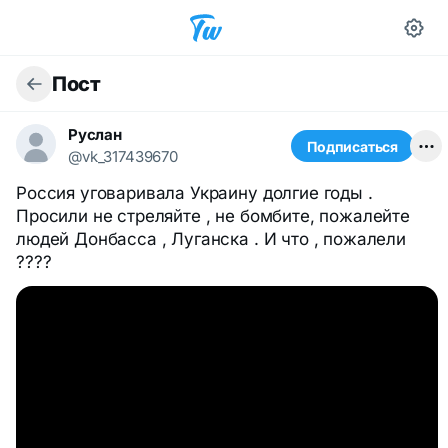
Пост
Руслан
Подписаться
@vk_317439670
Россия уговаривала Украину долгие годы .
Просили не стреляйте , не бомбите, пожалейте
людей Донбасса , Луганска . И что , пожалели
????